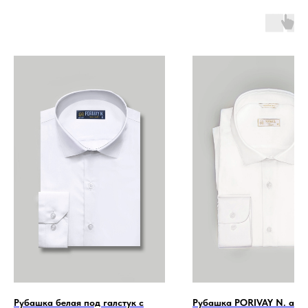
Рубашка белая под галстук с
Рубашка PORIVAY N. айв