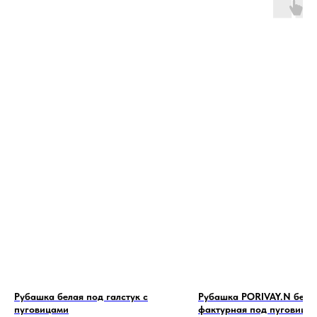
Рубашка белая под галстук с
Рубашка PORIVAY.N беже
пуговицами
фактурная под пуговицу