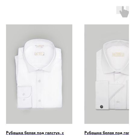
Рубашка белая под галстук, с
Рубашка белая под галсту