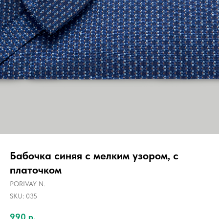
Бабочка синяя с мелким узором, с
платочком
PORIVAY N.
SKU:
035
990
р.