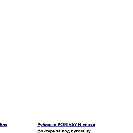
бая
Рубашка PORIVAY.N синяя
фактурная под пуговицу