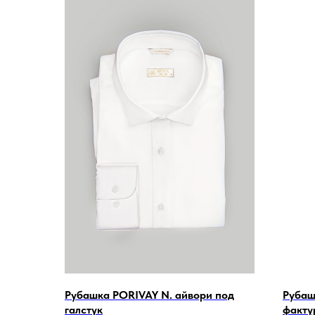
Рубашка PORIVAY N. айвори под
Рубаш
галстук
факту