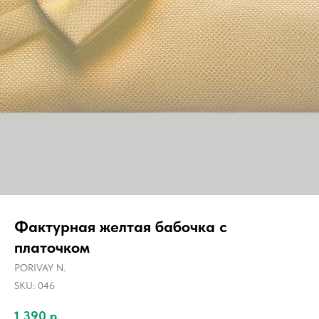
Фактурная желтая бабочка с
платочком
PORIVAY N.
SKU:
046
1 390
р.