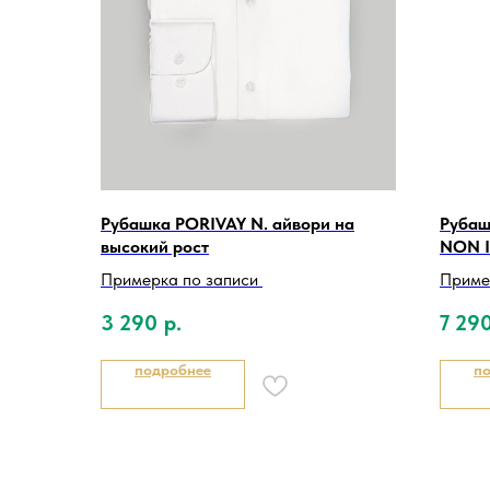
Рубашка PORIVAY N. айвори на
Рубаш
высокий рост
NON 
Примерка по записи
Приме
3 290
р.
7 29
подробнее
п