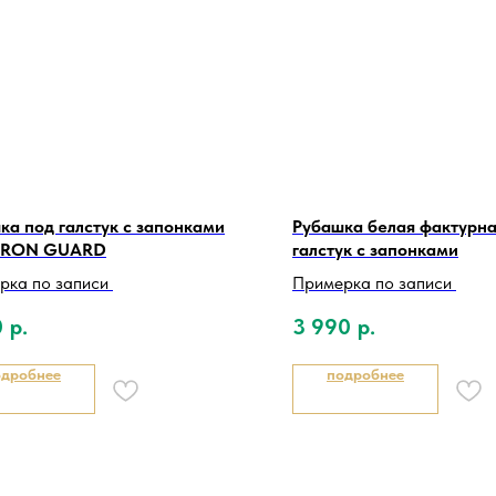
ка под галстук с запонками
Рубашка белая фактурна
IRON GUARD
галстук с запонками
рка по записи
Примерка по записи
0
р.
3 990
р.
одробнее
подробнее