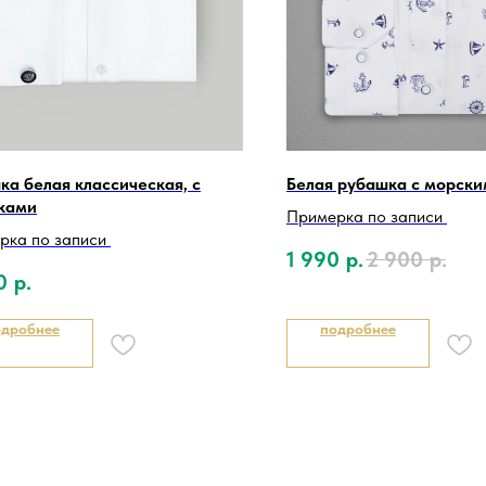
ка белая классическая, с
Белая рубашка с морски
ками
Примерка по записи
рка по записи
1 990
р.
2 900
р.
0
р.
одробнее
подробнее