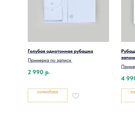
Голубая однотонная рубашка
Рубаш
запон
Примерка по записи
Приме
2 990
р.
4 99
подробнее
п