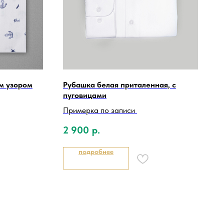
м узором
Рубашка белая приталенная, с
пуговицами
Примерка по записи
2 900
р.
подробнее