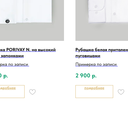
ка PORIVAY N. на высокий
Рубашка белая притален
с запонками
пуговицами
рка по записи
Примерка по записи
0
р.
2 900
р.
одробнее
подробнее