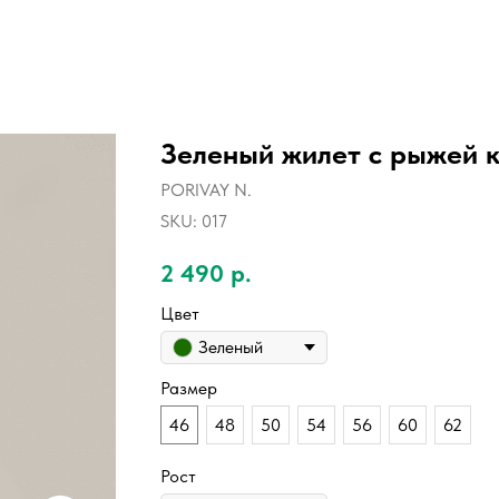
Зеленый жилет с рыжей 
PORIVAY N.
SKU:
017
2 490
р.
Цвет
Зеленый
Размер
46
48
50
54
56
60
62
Рост