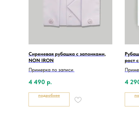
Сиреневая рубашка с запонками,
Рубаш
NON IRON
рост 
Примерка по записи
Приме
4 490
р.
4 29
подробнее
п