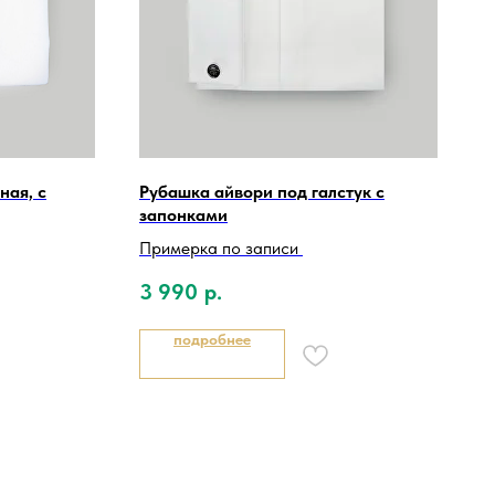
ная, с
Рубашка айвори под галстук с
запонками
Примерка по записи
3 990
р.
подробнее